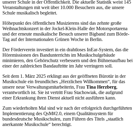
unserer Schule in der Öffentlichkeit. Die aktuelle Statistik weist 145
Veranstaltungen mit weit über 10.000 Besuchern aus, die unsere
Schule musikalisch begleitet.
Höhepunkt des öffentlichen Musizierens sind das zehnte große
Weihnachtskonzert in der Jockel-Klein-Halle der Motorsportarena
und der erneute musikalische Besuch unserer Bigband zum Börde-
Tag auf der Internationalen Grünen Woche in Berlin.
Der Förderverein investiert in ein drahtloses InEar-System, das die
Höremissionen des Bandunterrichts im Musikschulgebäude
minimieren, den Gehörschutz verbessern und den Bühnenaufbau bei
einer der zahlreichen Bandauftritte im Jahr verringern soll.
Seit dem 1. März 2025 erklingt aus der geöffneten Bürotür in der
Musikschule ein freundliches „Herzlichen Willkommen“, für das
unsere neue Verwaltungsmitarbeiterin, Frau
Tina Herzberg
,
verantwortlich ist. Sie ist vertritt Frau Stachowiak, die aufgrund
einer Erkrankung ihren Dienst aktuell nicht ausführen kann.
Zum wiederholten Mal sind wir nach der erfolgreich durchgeführten
Implementierung des QsM#2.0, einem Qualitätssystem für
bundesdeutsche Musikschulen, zum Führen des Titels „staatlich
anerkannte Musikschule“ berechtigt.