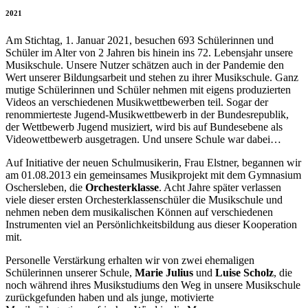
2021
Am Stichtag, 1. Januar 2021, besuchen 693 Schülerinnen und
Schüler im Alter von 2 Jahren bis hinein ins 72. Lebensjahr unsere
Musikschule. Unsere Nutzer schätzen auch in der Pandemie den
Wert unserer Bildungsarbeit und stehen zu ihrer Musikschule. Ganz
mutige Schülerinnen und Schüler nehmen mit eigens produzierten
Videos an verschiedenen Musikwettbewerben teil. Sogar der
renommierteste Jugend-Musikwettbewerb in der Bundesrepublik,
der Wettbewerb Jugend musiziert, wird bis auf Bundesebene als
Videowettbewerb ausgetragen. Und unsere Schule war dabei…
Auf Initiative der neuen Schulmusikerin, Frau Elstner, begannen wir
am 01.08.2013 ein gemeinsames Musikprojekt mit dem Gymnasium
Oschersleben, die
Orchesterklasse
. Acht Jahre später verlassen
viele dieser ersten Orchesterklassenschüler die Musikschule und
nehmen neben dem musikalischen Können auf verschiedenen
Instrumenten viel an Persönlichkeitsbildung aus dieser Kooperation
mit.
Personelle Verstärkung erhalten wir von zwei ehemaligen
Schülerinnen unserer Schule,
Marie Julius
und
Luise Scholz
, die
noch während ihres Musikstudiums den Weg in unsere Musikschule
zurückgefunden haben und als junge, motivierte