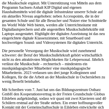
die Musikschule ergänzt. Mit Unterstützung von Mitteln aus dem
Programm Sachsen-Anhalt KIP Digital und eigenen
Haushaltsmitteln wird die digitale Infrastruktur unserer Schule auf
ein aktuelles Niveau angehoben: neben Accesspoints, die in der
gesamten Schule und für alle Besucher und Nutzer eine Schnittstelle
ins World Wide Web bieten, werden alle Unterrichtsräume mit
Digitallautsprechern und alle angestellten Musikschullehrkräfte mit
Laptops ausgestattet. Highlight der digitalen Ausrüstung ist das neu
eingerichtete digitale Klassenzimmer, mit Smartboard und
hochwertigen Sound- und Videosystemen für digitalen Unterricht.
Die personelle Versorgung der Musikschule wird zunehmend
schwerer: der Beruf der Musikschullehrkraft gehört wirtschaftlich
nicht zu den attraktivsten Möglichkeiten für Lehrpersonal. Jährlich
verlässt die Musikschule – rechnerisch – mindestens ein
musikpädagogischer Mitarbeiter/ eine musikpädagogische
Mitarbeiterin. 2023 verlassen uns drei junge Kolleginnen und
Kollegen, für die die Arbeit an der Musikschule in Oschersleben zu
wenig Benefit beinhaltet.
Mit Schreiben vom 7. Juni hat uns das Bildungszentrum Ostharz
GmbH den Kooperationsvertrag in der Freien Grundschule Globus
Eilsleben aufgekündigt, sodass wir quasi mit zwei Klavieren und 40
Schülern erstmal auf der Straße stehen. Ein erster hoffnungsvoller
Kontakt mit der Gemeinschaftsschule in Eilsleben entwickelte sich