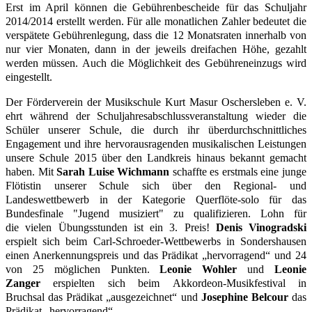
Erst im April können die Gebührenbescheide für das Schuljahr
2014/2014 erstellt werden. Für alle monatlichen Zahler bedeutet die
verspätete Gebührenlegung, dass die 12 Monatsraten innerhalb von
nur vier Monaten, dann in der jeweils dreifachen Höhe, gezahlt
werden müssen. Auch die Möglichkeit des Gebühreneinzugs wird
eingestellt.
Der Förderverein der Musikschule Kurt Masur Oschersleben e. V.
ehrt während der Schuljahresabschlussveranstaltung wieder die
Schüler unserer Schule, die durch ihr überdurchschnittliches
Engagement und ihre hervorausragenden musikalischen Leistungen
unsere Schule 2015 über den Landkreis hinaus bekannt gemacht
haben. Mit
Sarah Luise Wichmann
schaffte es erstmals eine junge
Flötistin unserer Schule sich über den Regional- und
Landeswettbewerb in der Kategorie Querflöte-solo für das
Bundesfinale "Jugend musiziert" zu qualifizieren. Lohn für
die vielen Übungsstunden ist ein
3. Preis!
Denis Vinogradski
erspielt sich beim
Carl-Schroeder-Wettbewerbs in Sondershausen
einen Anerkennungspreis und das Prädikat
„hervorragend“ und 24
von 25 möglichen Punkten.
Leonie Wohler
und
Leonie
Zanger
erspielten sich beim Akkordeon-Musikfestival in
Bruchsal das Prädikat „ausgezeichnet“ und
Josephine Belcour
das
Prädikat „hervorragend“.