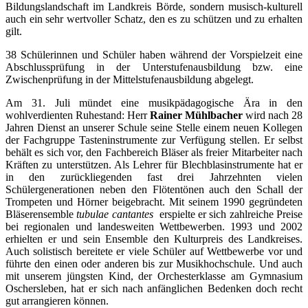
Bildungslandschaft im Landkreis Börde, sondern musisch-kulturell
auch ein sehr wertvoller Schatz, den es zu schützen und zu erhalten
gilt.
38 Schülerinnen und Schüler haben während der Vorspielzeit eine
Abschlussprüfung in der Unterstufenausbildung bzw. eine
Zwischenprüfung in der Mittelstufenausbildung abgelegt.
Am 31. Juli mündet eine musikpädagogische Ära in den
wohlverdienten Ruhestand: Herr
Rainer Mühlbacher
wird nach 28
Jahren Dienst an unserer Schule seine Stelle einem neuen Kollegen
der Fachgruppe Tasteninstrumente zur Verfügung stellen. Er selbst
behält es sich vor, den Fachbereich Bläser als freier Mitarbeiter nach
Kräften zu unterstützen. Als Lehrer für Blechblasinstrumente hat er
in den zurückliegenden fast drei Jahrzehnten vielen
Schülergenerationen neben den Flötentönen auch den Schall der
Trompeten und Hörner beigebracht. Mit seinem 1990 gegründeten
Bläserensemble
tubulae cantantes
erspielte er sich zahlreiche Preise
bei regionalen und landesweiten Wettbewerben. 1993 und 2002
erhielten er und sein Ensemble den Kulturpreis des Landkreises.
Auch solistisch bereitete er viele Schüler auf Wettbewerbe vor und
führte den einen oder anderen bis zur Musikhochschule. Und auch
mit unserem jüngsten Kind, der Orchesterklasse am Gymnasium
Oschersleben, hat er sich nach anfänglichen Bedenken doch recht
gut arrangieren können.