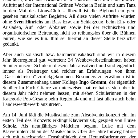
Auftritt auf der International Grünen Woche in Berlin und zum Tanz
in den Mai des Lions-Club – überall ist die Bigband ein gern
gesehen musikalischer Begleiter. All diese vielen Auftritte würden
ohne
Sven Hinrichs
am Bass bzw. am Schlagzeug, beim Ein- oder
Ausladen, Auf- oder Abbauen sowie bei der technischen und
organisatorischen Betreuung nicht so reibungslos über die Bühnen
laufen, wie sie es tun. Ihm sei hiermit an dieser Stelle herzlichst
gedankt.
Aber auch solistisch bzw. kammermusikalisch sind wir in diesem
Jahr überregional gut vertreten: 34 Wettbewerbsteilnahmen haben
Schüler unserer Schule in diesem Jahr absolviert und sind eigentlich
immer als Preisträger und reicher an Erfahrungen von ihren
„Gastspielreisen“ zurückgekommen. Besonders zu erwähnen ist in
diesem Zusammenhang unser Kollege
Ingo Gremm
, der eigentlich
Schüler im Fach Gitarre zu unterweisen hat: er hat es sich aber in
diesem Jahr nicht nehmen lassen, mit sieben Schülerinnen in der
Kategorie Pop-Gesang beim Regional- und mit fast allen auch beim
Landeswettbewerb anzutreten.
Am 14. Juni lädt die Musikschule zum Absolventenkonzert ein. Im
ersten Teil des Konzerts erklingt Klaviermusik, gespielt von
Luise
Scholz
. Als neunjähriges Mädchen begann Luise mit dem
Klavierunterricht an der Musikschule. Über die Jahre hinweg hat sie
sich mit wachsender Ernsthaftigkeit den Herausforderungen der