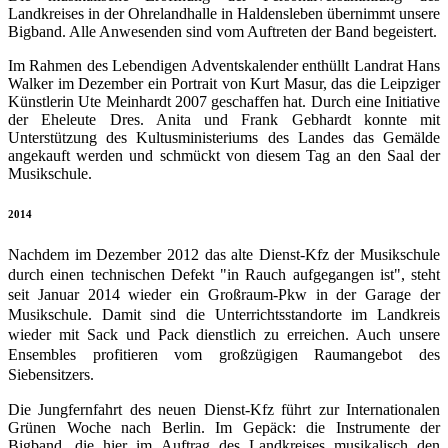
Landkreises in der Ohrelandhalle in Haldensleben übernimmt unsere
Bigband. Alle Anwesenden sind vom Auftreten der Band begeistert.
Im Rahmen des Lebendigen Adventskalender enthüllt Landrat Hans
Walker im Dezember ein Portrait von Kurt Masur, das die Leipziger
Künstlerin Ute Meinhardt 2007 geschaffen hat. Durch eine Initiative
der Eheleute Dres. Anita und Frank Gebhardt konnte mit
Unterstützung des Kultusministeriums des Landes das Gemälde
angekauft werden und schmückt von diesem Tag an den Saal der
Musikschule.
2014
Nachdem im Dezember 2012 das alte Dienst-Kfz der Musikschule
durch einen technischen Defekt "in Rauch aufgegangen ist", steht
seit Januar 2014 wieder ein Großraum-Pkw in der Garage der
Musikschule. Damit sind die Unterrichtsstandorte im Landkreis
wieder mit Sack und Pack dienstlich zu erreichen. Auch unsere
Ensembles profitieren vom großzügigen Raumangebot des
Siebensitzers.
Die Jungfernfahrt des neuen Dienst-Kfz führt zur Internationalen
Grünen Woche nach Berlin. Im Gepäck: die Instrumente der
Bigband, die hier im Auftrag des Landkreises musikalisch den