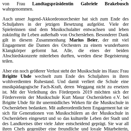
von Frau
Landtagspräsidentin Gabriele Brakebusch
wahrgenommen.
Auch unser Jugend-Akkordeonorchester hat sich zum Ende des
Schuljahres in der jetzigen Besetzung aufgelöst. Viele der
Spielerinnen sind dem Musikschulalter entwachsen und leben
zukünftig ihr Leben außerhalb von Oschersleben. Besonderer Dank
gilt in diesem Zusammenhang
Marius Beier
, der mit viel
Engagement die Damen des Orchesters zu einem wunderbaren
Klangkörper geformt hat. Alle, die eines der beiden
Abschiedskonzerte miterleben durften, werden diese Begeisterung
teilen.
Aber ein noch größerer Verlust steht der Musikschule ins Haus: Frau
Brigitte Uhde
wechselt zum Ende des Schuljahres in ihren
wohlverdienten Ruhestand. Und damit verliert die Schule eine
musikpädagogische Fach-Kraft, deren Weggang nicht zu ersetzen
ist. Mit der Verleihung des Förderpreis 2019 möchten sich der
Förderverein der Musikschule Kurt Masur Oschersleben e.V. bei
Brigitte Uhde für ihr unermüdliches Wirken für die Musikschule in
Oschersleben bedanken. Mit außerordentlichem Engagement hat sie
sich für Generationen von Musikschülern an der Musikschule in
Oschersleben eingesetzt und so das kulturelle Leben der Stadt und
des Landkreises über viele Jahre entscheidend geprägt. Sie war all
ihren Chefs gegenüber eine freundliche und loyale Mitarbeiterin,