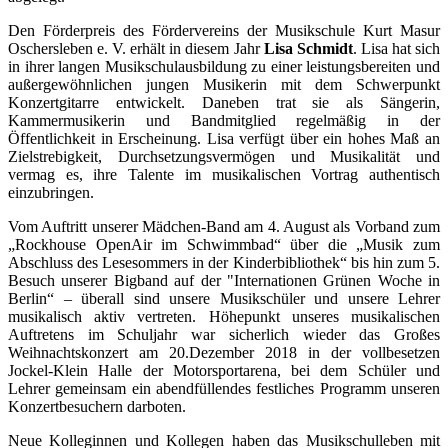
Den Förderpreis des Fördervereins der Musikschule Kurt Masur
Oschersleben e. V. erhält in diesem Jahr
Lisa Schmidt
. Lisa hat sich
in ihrer langen Musikschulausbildung zu einer leistungsbereiten und
außergewöhnlichen jungen Musikerin mit dem Schwerpunkt
Konzertgitarre entwickelt. Daneben trat sie als Sängerin,
Kammermusikerin und Bandmitglied regelmäßig in der
Öffentlichkeit in Erscheinung. Lisa verfügt über ein hohes Maß an
Zielstrebigkeit, Durchsetzungsvermögen und Musikalität und
vermag es, ihre Talente im musikalischen Vortrag authentisch
einzubringen.
Vom Auftritt unserer Mädchen-Band am 4. August als Vorband zum
„Rockhouse OpenAir im Schwimmbad“ über die „Musik zum
Abschluss des Lesesommers in der Kinderbibliothek“ bis hin zum 5.
Besuch unserer Bigband auf der "Internationen Grünen Woche in
Berlin“ – überall sind unsere Musikschüler und unsere Lehrer
musikalisch aktiv vertreten. Höhepunkt unseres musikalischen
Auftretens im Schuljahr war sicherlich wieder das Großes
Weihnachtskonzert am 20.Dezember 2018 in der vollbesetzen
Jockel-Klein Halle der Motorsportarena, bei dem Schüler und
Lehrer gemeinsam ein abendfüllendes festliches Programm unseren
Konzertbesuchern darboten.
Neue Kolleginnen und Kollegen haben das Musikschulleben mit