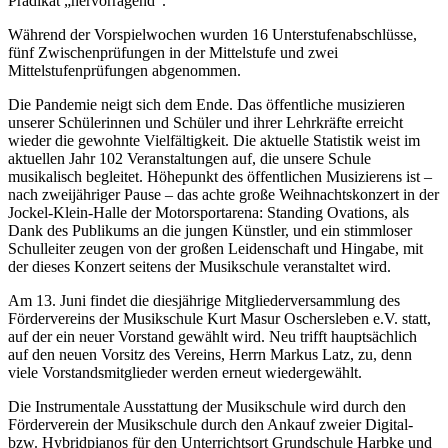
Prädikat „hervorragend“.
Während der Vorspielwochen wurden 16 Unterstufenabschlüsse,
fünf Zwischenprüfungen in der Mittelstufe und zwei
Mittelstufenprüfungen abgenommen.
Die Pandemie neigt sich dem Ende. Das öffentliche musizieren
unserer Schülerinnen und Schüler und ihrer Lehrkräfte erreicht
wieder die gewohnte Vielfältigkeit. Die aktuelle Statistik weist im
aktuellen Jahr 102 Veranstaltungen auf, die unsere Schule
musikalisch begleitet. Höhepunkt des öffentlichen Musizierens ist –
nach zweijähriger Pause – das achte große Weihnachtskonzert in der
Jockel-Klein-Halle der Motorsportarena: Standing Ovations, als
Dank des Publikums an die jungen Künstler, und ein stimmloser
Schulleiter zeugen von der großen Leidenschaft und Hingabe, mit
der dieses Konzert seitens der Musikschule veranstaltet wird.
Am 13. Juni findet die diesjährige Mitgliederversammlung des
Fördervereins der Musikschule Kurt Masur Oschersleben e.V. statt,
auf der ein neuer Vorstand gewählt wird. Neu trifft hauptsächlich
auf den neuen Vorsitz des Vereins, Herrn Markus Latz, zu, denn
viele Vorstandsmitglieder werden erneut wiedergewählt.
Die Instrumentale Ausstattung der Musikschule wird durch den
Förderverein der Musikschule durch den Ankauf zweier Digital-
bzw. Hybridpianos für den Unterrichtsort Grundschule Harbke und