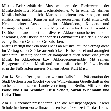
Marius Beier
erhält den Musikschulpreis des Fördervereins der
Musikschule Kurt Masur Oschersleben e. V. In seiner 15-jährigen
Musikschulvita hat sich Marius zu einem zuverlässigen und
ehrgeizigen jungen Künstler mit pädagogischem Profil entwickelt.
Neben seiner Ausbildung im Akkordeon-, Klavier- und
Gesangsfach, ist er aktives Mitglied verschiedener Ensembles.
Darüber hinaus leitet er diverse Akkordeonorchester und -
ensembles, den Oberstufenchor des Gymnasiums und den Chor der
evangelischen Gemeinde Großalsleben.
Marius verfügt über ein hohes Maß an Musikalität und vermag diese
im Vortrag seiner Stücke auszudrücken. Er bearbeitet und arrangiert
nicht nur Literatur, sondern er komponiert auch selbst erfolgreich
Musik für Akkordeon bzw. Akkordeonensemble. Mit seinem
Engagement für die Musik und den musikalischen Nachwuchs tritt
er in die Fußstapfen unseres Namensgebers Kurt Masur.
Am 14. September gestalteten wir musikalisch die Präsentation der
Stadt Oschersleben (Bode) vor der Winckelmann-Gesellschaft in der
sachen-anhaltinischen Landesvertretung in Berlin. Mit von der
Partie sind
Lisa Schmidt
,
Luise Scholz
,
Sarah Wichmann
und
Loisa Timm
.
Am 1. Dezember präsentierten sich die Musikpädagogen unserer
Schule in einem vorweihnachtlichen Benefizkonzert für das Lions-