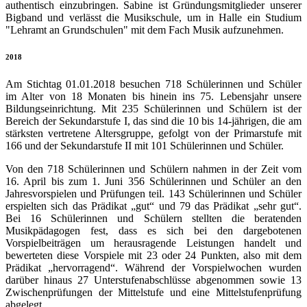
authentisch einzubringen. Sabine ist Gründungsmitglieder unserer
Bigband und verlässt die Musikschule, um in Halle ein Studium
"Lehramt an Grundschulen" mit dem Fach Musik aufzunehmen.
2018
Am Stichtag 01.01.2018 besuchen 718 Schülerinnen und Schüler
im Alter von 18 Monaten bis hinein ins 75. Lebensjahr unsere
Bildungseinrichtung. Mit 235 Schülerinnen und Schülern ist der
Bereich der Sekundarstufe I, das sind die 10 bis 14-jährigen, die am
stärksten vertretene Altersgruppe, gefolgt von der Primarstufe mit
166 und der Sekundarstufe II mit 101 Schülerinnen und Schüler.
Von den 718 Schülerinnen und Schülern nahmen in der Zeit vom
16. April bis zum 1. Juni 356 Schülerinnen und Schüler an den
Jahresvorspielen und Prüfungen teil. 143 Schülerinnen und Schüler
erspielten sich das Prädikat „gut“ und 79 das Prädikat „sehr gut“.
Bei 16 Schülerinnen und Schülern stellten die beratenden
Musikpädagogen fest, dass es sich bei den dargebotenen
Vorspielbeiträgen um herausragende Leistungen handelt und
bewerteten diese Vorspiele mit 23 oder 24 Punkten, also mit dem
Prädikat „hervorragend“. Während der Vorspielwochen wurden
darüber hinaus 27 Unterstufenabschlüsse abgenommen sowie 13
Zwischenprüfungen der Mittelstufe und eine Mittelstufenprüfung
abgelegt.