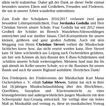
allein nicht realisierbar. Daher gilt der Dank an dieser Stelle einmal
besonders unseren Eltern und Großeltern, Freunden und Förderern,
die uns in unserer Arbeit wunderbar unterstützen.
Zum Ende des Schuljahres 2016/2017 verlassen zwei ganz
besondere Lehrerpersönlichkeit, Frau
Jordanka Godulla
und Herr
Christian Sievert unsere Schule. Frau Godulla hat seit 2012 einen
Großteil der Schüler im Bereich Wanzleben/Altenweddingen
unterrichtet und war darüber hinaus Chef-Korrepetitorin für unsere
kleinen, größeren und ganz großen Auftritte. Auch mit dem
Weggang von Herrn
Christian Sievert
verliert die Musikschule
fachliches know how, das nicht ersetzt werden kann. Herr Sievert
kam 18 Jahre wöchentlich aus Leipzig nach Oschersleben gefahren,
um hier sein Können als Jazz-Bassist den E-Bass-Schülerinnen und
-schülern unserer Schule weiterzugeben. Meistens fand man ihn bis
spät abends im Keller unserer Schule, wo er die Bassisten für unsere
Bands und auch für unsere Bigband ausbildete. Herzlichen Dank!
Den Förderpreis des Fördervereins der Musikschule Kurt Masur
Oschersleben e. V. erhält
Sabine Mewes
. Sabine hat sich in ihrer
fast 18-jährigen Musikschulausbildung über den Blockflöten-,
Querflöten, Saxophon und Klavierunterricht zu einer
leistungsbereiten und außergewöhnlichen jungen Musikerin mit dem
Schwerpunkt Jazz-Gesang entwickelt. Sie verfügt über ein hohes
Maß an Musikalität und vermag es, diese im musikalischen Vortrag