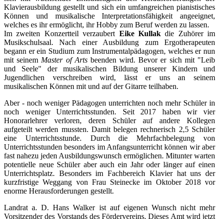
Klavierausbildung gestellt und sich ein umfangreichen pianistisches
Können und musikalische Interpretationsfähigkeit angeeignet,
welches es ihr ermöglicht, ihr Hobby zum Beruf werden zu lassen.
Im zweiten Konzertteil verzaubert
Eike Kullak
die Zuhörer im
Musikschulsaal. Nach einer Ausbildung zum Ergotherapeuten
begann er ein Studium zum Instrumentalpädagogen, welches er nun
mit seinem
Master of Arts
beenden wird. Bevor er sich mit "Leib
und Seele" der musikalischen Bildung unserer Kindern und
Jugendlichen verschreiben wird, lässt er uns an seinem
musikalischen Können mit und auf der Gitarre teilhaben.
Aber - noch weniger Pädagogen unterrichten noch mehr Schüler in
noch weniger Unterrichtsstunden. Seit 2017 haben wir vier
Honorarlehrer verloren, deren Schüler auf andere Kollegen
aufgeteilt werden mussten. Damit belegen rechnerisch 2,5 Schüler
eine Unterrichtsstunde. Durch die Mehrfachbelegung von
Unterrichtsstunden besonders im Anfangsunterricht können wir aber
fast nahezu jeden Ausbildungswunsch ermöglichen. Mitunter warten
potentielle neue Schüler aber auch ein Jahr oder länger auf einen
Unterrichtsplatz. Besonders im Fachbereich Klavier hat uns der
kurzfristige Weggang von Frau Steinecke im Oktober 2018 vor
enorme Herausforderungen gestellt.
Landrat a. D. Hans Walker ist auf eigenen Wunsch nicht mehr
Vorsitzender des Vorstands des Fördervereins. Dieses Amt wird jetzt