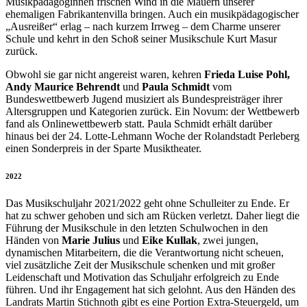
Musikpädagoginnen frischen Wind in die Mauern unserer
ehemaligen Fabrikantenvilla bringen. Auch ein musikpädagogischer
„Ausreißer“ erlag – nach kurzem Irrweg – dem Charme unserer
Schule und kehrt in den Schoß seiner Musikschule Kurt Masur
zurück.
Obwohl sie gar nicht angereist waren, kehren
Frieda Luise Pohl,
Andy Maurice Behrendt
und
Paula Schmidt
vom
Bundeswettbewerb Jugend musiziert als Bundespreisträger ihrer
Altersgruppen und Kategorien zurück. Ein Novum: der Wettbewerb
fand als Onlinewettbewerb statt. Paula Schmidt erhält darüber
hinaus bei der 24. Lotte-Lehmann Woche der Rolandstadt Perleberg
einen Sonderpreis in der Sparte Musiktheater.
2022
Das Musikschuljahr 2021/2022 geht ohne Schulleiter zu Ende. Er
hat zu schwer gehoben und sich am Rücken verletzt. Daher liegt die
Führung der Musikschule in den letzten Schulwochen in den
Händen von
Marie Julius
und
Eike Kullak
, zwei jungen,
dynamischen Mitarbeitern, die die Verantwortung nicht scheuen,
viel zusätzliche Zeit der Musikschule schenken und mit großer
Leidenschaft und Motivation das Schuljahr erfolgreich zu Ende
führen. Und ihr Engagement hat sich gelohnt. Aus den Händen des
Landrats Martin Stichnoth gibt es eine Portion Extra-Steuergeld, um