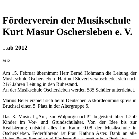
Förderverein der Musikschule
Kurt Masur Oschersleben e. V.
...ab 2012
2012
Am 15. Februar übernimmt Herr Bernd Hohmann die Leitung der
Musikschule Oschersleben. Hartmut Sievert verabschiedet sich nach
21½ Jahren Leitung in den Ruhestand.
An der Musikschule Oschersleben werden 585 Schüler unterrichtet.
Marius Beier erspielt sich beim Deutschen Akkordeonmusikpreis in
Bruchsal einen 5. Platz in der Altergruppe 5.
Das 3. Musical „Auf, zur Walpurgisnacht!“ begeistert über 1.250
Kinder im Vor- und Grundschulalter. Von der Idee bis zur
Realisierung entsteht alles im Raum 0.08 der Musikschule in
Oschersleben. Federführend ist Frau Kathrin Aster. Dank an alle
Unterstützer, Freunde und Förderer dieses großartigen Projektes.