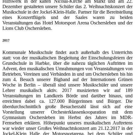
Hilfswerk in der kalten Nicolai-Kirche am Markt und am 22.
Dezember gestalteten unsere Schüler das 2. Weihnachtskonzert der
Musikschule in der Jockel-Klein-Halle. Partner für die Bereitstellung
eines Konzertflügels und der Saales waren zu beiden
Veranstaltungen das Hotel Motorsport Arena Oschersleben und der
Lions Club Oschersleben.
2017
Kommunale Musikschule findet auch außerhalb des Unterrichts
statt: von der musikalischen Begleitung der Einschulungsfeiern der
Grundschule in Harbke, über die nahezu täglichen Auftritten im
Advent, den musikalischen Umrahmungen von Veranstaltungen von
Betrieben, Vereinen und Verbänden in und um Oschersleben bis hin
zum 4. Besuch unserer Bigband auf der Internationen Grünen
Woche in Berlin – überall sind unsere Musikschüler und unsere
Lehrer musikalisch aktiv. 2017 musizierten wir auf 189
Veranstaltungen im Landkreis Börde und darüber hinaus, und
erreichten dabei ca. 127.000 Bürgerinnen und Bürger. Die
überdurchschnittlich große Besucherzahl lässt sich auf eine
Vorstellung unserer Orchesterklassenkooparation mit dem
Gymnasium Oschersleben im Herbst des Jahres im MDR-
Fernsehen erklären. Höhepunkt unseres musikalischen Auftretens
war wieder unser Großes Weihnachtskonzert am 21.12.2017 in der
Jockel-Klein Halle der Motorsportarena, bei dem Schüler und