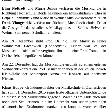
Elisa Nottrott
und
Marie Julius
verlassen die Musikschule in
Richtung Hochschule. Beide beginnen ein Musikstudium - Elisa in
Leipzip Schulmusik und Marie in Weimar Musikwissenschaft.
Auch
Denis Vinogradski
verlässt uns Richtung Musikhochschule. Er hat
die Zusage für das staatliches Musikgymnasium Schloss Belvedere
Weimar zum neuen Schuljahr erhalten.
Am 19. Dezember stirbt Prof. Dr. h.c. Kurt Masur in seiner
Wahlheimat
Greenwich (Connecticut). Leider war es der
Musikschule nicht mehr vergönnt, ihn und seine Frau Tomoko in
Oschersleben begrüßen zu können.
Am 22. Dezember lädt die Musikschule erstmals zu einem eigenen
Weihnachtskonzert ein. 250 Besucher erleben in der vollen Jockel-
Klein-Halle der Motorsport Arena ein Konzert auf höchstem
Niveau.
Klaus Hoppe
, Gründungsdirektor der Musikschule in Oschersleben
hat zum 31. Dezember 2015 seine letzte offizielle Unterrichtsstunde
an dieser, seiner Musikschule gegeben. Waren es am Ende auch nur
noch drei Schülerinnen, die im Unterricht von seiner gewaltigen
pädagogischen Erfahrungen partizipieren konnten, waren es über