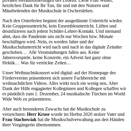
privaten Herausforderungen des Lebens. Liebe Frau Winter,
herzlichen Dank für Ihr Tun, für und mit den Nutzern und
Mitarbeitenden der Musikschule in Oschersleben.
Nach den Osterferien beginnt der ausgedünnte Unterricht wieder.
Kein Gruppenunterricht, kein Ensembleunterricht. Lüften und
desinfizieren nach jedem Schüler-Lehrer-Kontakt. Und niemand
ahnt, dass die Pandemie uns nicht nur Wochen bzw. Monate
beschäftigen wird. Nein, es werden Jahre und der
Musikschulunterricht wird nach und nach in das digitale Zeitalter
geschoben… Alle Veranstaltungen fallen aus. Keine
Jahresvorspiele, keine Konzerte, ein Advent fast ganz ohne
Hektik… Was für verrückte Zeiten…
Unser Weihnachtskonzert wird digital: auf der Homepage des
Fördervereins präsentieren sich unsere Fachbereiche mit
weihnachtlichen Videos. Alles wirkt noch ein wenig neu. Aber
Dank der Hilfe engagierter Kolleginnen und Kollegen schaffen wir
es pünktlich zum 1. Dezember, 24 musikalische Türchen im World
Wide Web zu präsentieren.
Aber auch besonderen Zuwachs hat die Musikschule zu
verzeichnen:
Herr Kruse
wurde im Herbst 2020 stolzer Vater und
Frau Stachowiak
hat die Musikschulverwaltung aus den Händen
ihrer Vorgängerin übernommen.