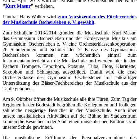
Am 4. April 2013 wird der Musikschule Oschersleben der Name
"
Kurt Masur
"
verliehen.
Landrat Hans Walker wird
zum Vorsitzenden des Fördervereins
der Musikschule Oschersleben e. V. gewählt
.
Zum Schuljahr 2013/2014 gründen die Musikschule Kurt Masur,
das Gymnasium Oschersleben und der Förderverein Musikus am
Gymnasium Oschersleben e. V. eine Orchesterklassenkooperation:
26 Schülerinnen und Schüler der 5. Klasse des Gymnasiums
Oschersleben kommen nun wöchentlich einmal zum
Instrumentalunterricht an die Musikschule und werden hier in den
Fächern Trompete, Tenorhorn, Posaune, Tuba, Flöte, Klarinette,
Saxophon und Schlagzeug ausgebildet. Damit wird die erste
Orchesterklasse des Gymnasium Oschersleben mit tatkräftiger
Unterstützung des Bläser-Fachbereiches der Musikschule aus der
Taufe gehoben.
Am 9. Oktober öffnet die Musikschule alle ihre Türen. Zum Tag der
Regionen in der Bodestadt begrüßen die Kolleginnen und Kollegen
zahlreiche neugierige Besucher in der Musikschule. Auch über
unsere musikalischen Aktivitäten auf der Bühne im Stadtzentrum
können die Besucher in der Stadt einen musikalischen Eindruck von
unserer Schule gewinnen.
Die musikalische Eröffnung der Personalversammlung des