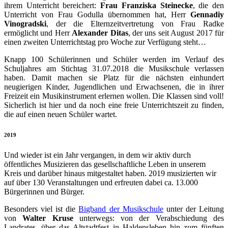
ihrem Unterricht bereichert:
Frau Franziska Steinecke
, die den
Unterricht von Frau Godulla übernommen hat, Herr
Gennadiy
Vinogradski
, der die Elternzeitvertretung von Frau Radke
ermöglicht und Herr
Alexander Ditas
, der uns seit August 2017 für
einen zweiten Unterrichtstag pro Woche zur Verfügung steht…
Knapp 100 Schülerinnen und Schüler werden im Verlauf des
Schuljahres am Stichtag 31.07.2018 die Musikschule verlassen
haben. Damit machen sie Platz für die nächsten einhundert
neugierigen Kinder, Jugendlichen und Erwachsenen, die in ihrer
Freizeit ein Musikinstrument erlernen wollen. Die Klassen sind voll!
Sicherlich ist hier und da noch eine freie Unterrichtszeit zu finden,
die auf einen neuen Schüler wartet.
2019
Und wieder ist ein Jahr vergangen, in dem wir aktiv durch
öffentliches Musizieren das gesellschaftliche Leben in unserem
Kreis und darüber hinaus mitgestaltet haben. 2019 musizierten wir
auf über 130 Veranstaltungen und erfreuten dabei ca. 13.000
Bürgerinnen und Bürger.
Besonders viel ist die
Bigband der Musikschule
unter der Leitung
von
Walter Kruse
unterwegs: von der Verabschiedung des
Landrates, über das Altstadtfest in Haldensleben hin zum fünften