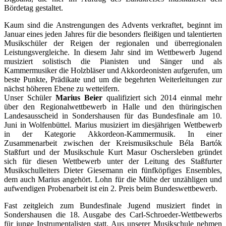
Bördetag gestaltet.
Kaum sind die Anstrengungen des Advents verkraftet, beginnt im
Januar eines jeden Jahres für die besonders fleißigen und talentierten
Musikschüler der Reigen der regionalen und überregionalen
Leistungsvergleiche. In diesem Jahr sind im Wettbewerb Jugend
musiziert solistisch die Pianisten und Sänger und als
Kammermusiker die Holzbläser und Akkordeonisten aufgerufen, um
beste Punkte, Prädikate und um die begehrten Weiterleitungen zur
nächst höheren Ebene zu wetteifern.
Unser Schüler
Marius Beier
qualifiziert sich 2014 einmal mehr
über den Regionalwettbewerb in Halle und den thüringischen
Landesausscheid in Sondershausen für das Bundesfinale am 10.
Juni in Wolfenbüttel. Marius musiziert im diesjährigen Wettbewerb
in der Kategorie Akkordeon-Kammermusik. In einer
Zusammenarbeit zwischen der Kreismusikschule Béla Bartók
Staßfurt und der Musikschule Kurt Masur Oschersleben gründet
sich für diesen Wettbewerb unter der Leitung des Staßfurter
Musikschulleiters Dieter Giesemann ein fünfköpfiges Ensembles,
dem auch Marius angehört. Lohn für die Mühe der unzähligen und
aufwendigen Probenarbeit ist ein 2. Preis beim Bundeswettbewerb.
Fast zeitgleich zum Bundesfinale Jugend musiziert findet in
Sondershausen die 18. Ausgabe des Carl-Schroeder-Wettbewerbs
für junge Instrumentalisten statt. Aus unserer Musikschule nehmen