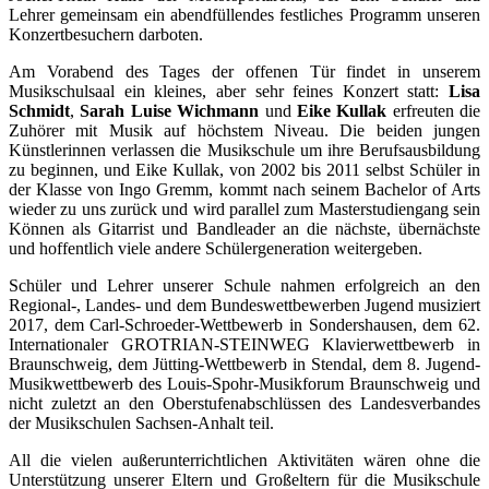
Lehrer gemeinsam ein abendfüllendes festliches Programm unseren
Konzertbesuchern darboten.
Am Vorabend des Tages der offenen Tür findet in unserem
Musikschulsaal ein kleines, aber sehr feines Konzert statt:
Lisa
Schmidt
,
Sarah Luise Wichmann
und
Eike Kullak
erfreuten die
Zuhörer mit Musik auf höchstem Niveau. Die beiden jungen
Künstlerinnen verlassen die Musikschule um ihre Berufsausbildung
zu beginnen, und Eike Kullak, von 2002 bis 2011 selbst Schüler in
der Klasse von Ingo Gremm, kommt nach seinem Bachelor of Arts
wieder zu uns zurück und wird parallel zum Masterstudiengang sein
Können als Gitarrist und Bandleader an die nächste, übernächste
und hoffentlich viele andere Schülergeneration weitergeben.
Schüler und Lehrer unserer Schule nahmen erfolgreich an den
Regional-, Landes- und dem Bundeswettbewerben Jugend musiziert
2017, dem Carl-Schroeder-Wettbewerb in Sondershausen, dem 62.
Internationaler GROTRIAN-STEINWEG Klavierwettbewerb in
Braunschweig, dem Jütting-Wettbewerb in Stendal, dem 8. Jugend-
Musikwettbewerb des Louis-Spohr-Musikforum Braunschweig und
nicht zuletzt an den Oberstufenabschlüssen des Landesverbandes
der Musikschulen Sachsen-Anhalt teil.
All die vielen außerunterrichtlichen Aktivitäten wären ohne die
Unterstützung unserer Eltern und Großeltern für die Musikschule