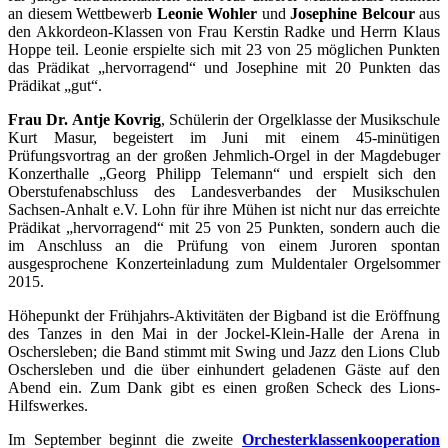
an diesem Wettbewerb
Leonie Wohler
und
Josephine Belcour
aus
den Akkordeon-Klassen von Frau Kerstin Radke und Herrn Klaus
Hoppe teil. Leonie erspielte sich mit 23 von 25 möglichen Punkten
das Prädikat „hervorragend“ und Josephine mit 20 Punkten das
Prädikat „gut“.
Frau Dr. Antje Kovrig
, Schülerin der Orgelklasse der Musikschule
Kurt Masur, begeistert im Juni mit einem 45-minütigen
Prüfungsvortrag an der großen Jehmlich-Orgel in der Magdebuger
Konzerthalle „Georg Philipp Telemann“ und erspielt sich den
Oberstufenabschluss des Landesverbandes der Musikschulen
Sachsen-Anhalt e.V. Lohn für ihre Mühen ist nicht nur das erreichte
Prädikat „hervorragend“ mit 25 von 25 Punkten, sondern auch die
im Anschluss an die Prüfung von einem Juroren spontan
ausgesprochene Konzerteinladung zum Muldentaler Orgelsommer
2015.
Höhepunkt der Frühjahrs-Aktivitäten der Bigband ist die Eröffnung
des Tanzes in den Mai in der Jockel-Klein-Halle der Arena in
Oschersleben; die Band stimmt mit Swing und Jazz den Lions Club
Oschersleben und die über einhundert geladenen Gäste auf den
Abend ein. Zum Dank gibt es einen großen Scheck des Lions-
Hilfswerkes.
Im September beginnt die zweite
Orchesterklassenkooperation