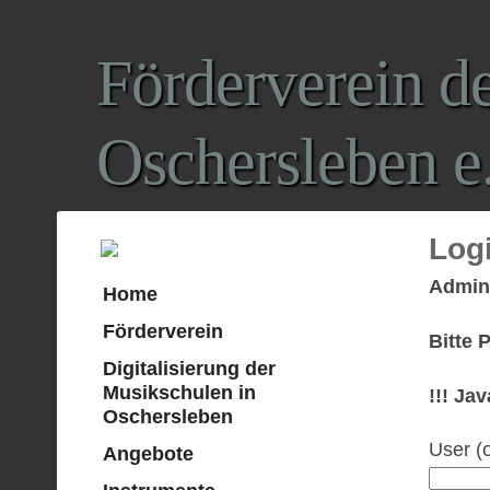
Förderverein d
Oschersleben e.
Log
Admini
Home
Förderverein
Bitte 
Digitalisierung der
Musikschulen in
!!! Ja
Oschersleben
User (o
Angebote