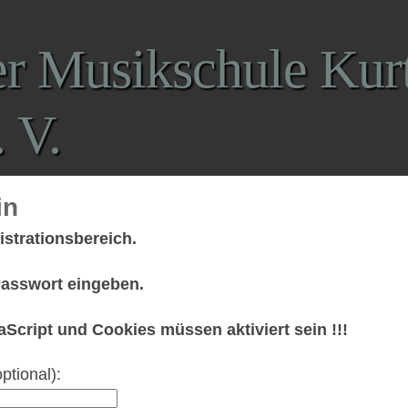
er Musikschule Kur
 V.
in
strationsbereich.
Passwort eingeben.
vaScript und Cookies müssen aktiviert sein !!!
ptional):